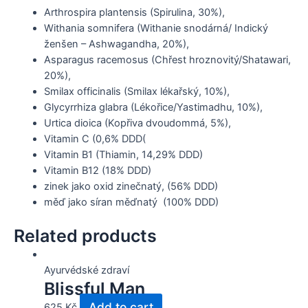
Arthrospira plantensis (Spirulina, 30%),
Withania somnifera (Withanie snodárná/ Indický
ženšen – Ashwagandha, 20%),
Asparagus racemosus (Chřest hroznovitý/Shatawari,
20%),
Smilax officinalis (Smilax lékařský, 10%),
Glycyrrhiza glabra (Lékořice/Yastimadhu, 10%),
Urtica dioica (Kopřiva dvoudommá, 5%),
Vitamin C (0,6% DDD(
Vitamin B1 (Thiamin, 14,29% DDD)
Vitamin B12 (18% DDD)
zinek jako oxid zinečnatý, (56% DDD)
měď jako síran měďnatý (100% DDD)
Related products
Ayurvédské zdraví
Blissful Man
Add to cart
625
Kč