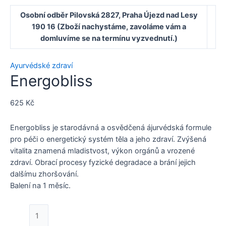
Osobní odběr Pilovská 2827, Praha Újezd nad Lesy
190 16 (Zboží nachystáme, zavoláme vám a
domluvíme se na termínu vyzvednutí.)
Ayurvédské zdraví
Energobliss
625
Kč
Energobliss je starodávná a osvědčená ájurvédská formule
pro péči o energetický systém těla a jeho zdraví. Zvýšená
vitalita znamená mladistvost, výkon orgánů a vrozené
zdraví. Obrací procesy fyzické degradace a brání jejich
dalšímu zhoršování.
Balení na 1 měsíc.
Energobliss
quantity