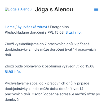
Přeskočit
na
Jóga s Alenou
Main
obsah
Men
Home
/
Ayurvédské zdraví
/ Energobliss
Předpokládané doručení s PPL
15.08.
Bližší info.
Zboží vyskladňujeme do 7 pracovních dnů, v případě
doobjednávky z Indie může doručení trvat 14 pracovních
dnů.
Zboží bude připraveno k osobnímu vyzvednutí do
15.08.
Bližší info.
Vychystáváme zboží do 7 pracovních dnů, v případě
doobjednávky z Indie může doba dodání trvat 14
pracovních dnů. Osobní odběr na adrese je možný vždy po
domluvě.