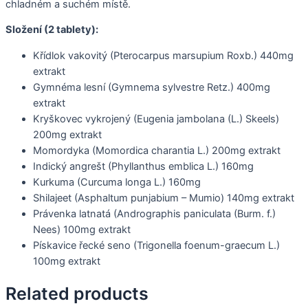
chladném a suchém místě.
Složení (2 tablety):
Křídlok vakovitý (Pterocarpus marsupium Roxb.) 440mg
extrakt
Gymnéma lesní (Gymnema sylvestre Retz.) 400mg
extrakt
Kryškovec vykrojený (Eugenia jambolana (L.) Skeels)
200mg extrakt
Momordyka (Momordica charantia L.) 200mg extrakt
Indický angrešt (Phyllanthus emblica L.) 160mg
Kurkuma (Curcuma longa L.) 160mg
Shilajeet (Asphaltum punjabium – Mumio) 140mg extrakt
Právenka latnatá (Andrographis paniculata (Burm. f.)
Nees) 100mg extrakt
Pískavice řecké seno (Trigonella foenum-graecum L.)
100mg extrakt
Related products