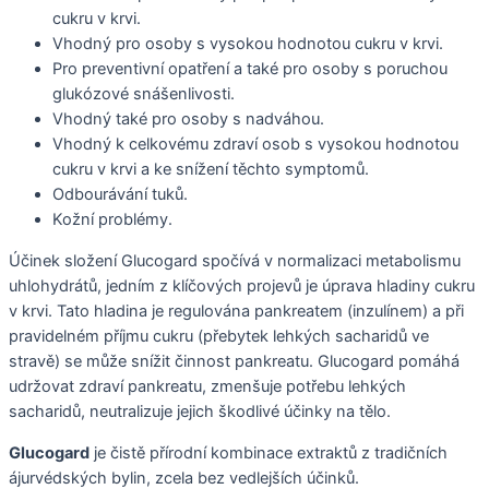
cukru v krvi.
Vhodný pro osoby s vysokou hodnotou cukru v krvi.
Pro preventivní opatření a také pro osoby s poruchou
glukózové snášenlivosti.
Vhodný také pro osoby s nadváhou.
Vhodný k celkovému zdraví osob s vysokou hodnotou
cukru v krvi a ke snížení těchto symptomů.
Odbourávání tuků.
Kožní problémy.
Účinek složení Glucogard spočívá v normalizaci metabolismu
uhlohydrátů, jedním z klíčových projevů je úprava hladiny cukru
v krvi. Tato hladina je regulována pankreatem (inzulínem) a při
pravidelném příjmu cukru (přebytek lehkých sacharidů ve
stravě) se může snížit činnost pankreatu. Glucogard pomáhá
udržovat zdraví pankreatu, zmenšuje potřebu lehkých
sacharidů, neutralizuje jejich škodlivé účinky na tělo.
Glucogard
je čistě přírodní kombinace extraktů z tradičních
ájurvédských bylin, zcela bez vedlejších účinků.