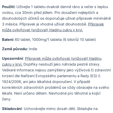
Použití:
Užívejte 1 tabletu dvakrát denně ráno a večer s teplou
vodou, cca 30min před jídlem. Pro dosažení nejlepších a
dlouhodobých účinků se doporučuje užívat přípravek minimálně
3 měsíce. Přípravek je vhodné užívat dlouhodobě.
Přípravek
může ovlivňovat (snižovat) hladinu cukru v krvi.
Balení:
60 tablet, 1000mg/1 tableta (6 blistrů/ 10 tablet)
Země původu:
Indie
Upozornění
:
Přípravek může ovlivňovat (snižovat) hladinu
cukru v krvi.
Doplňky neslouží jako náhrada pestré stravy.
Veškeré informace nejsou zamýšleny jako výživová či zdravotní
tvrzení dle Nařízení Evropského parlamentu a Rady (ES) č.
1924/2006, ani jako lékařská doporučení. V případě
konkrétních zdravotních problémů se vždy obracejte na svého
lékaře. Není určeno dětem. Nevhodné pro těhotné a kojící
ženy.
Skladování
: Uchovávejte mimo dosah dětí. Skladujte na